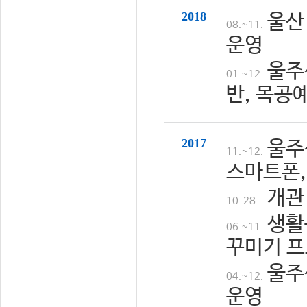
2018
울산
08.~11.
운영
울주
01.~12.
반, 목공
2017
울주
11.~12.
스마트폰,
개관
10. 28.
생활
06.~11.
꾸미기 프
울주
04.~12.
운영