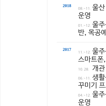
2018
울산
08.~11.
운영
울주
01.~12.
반, 목공
2017
울주
11.~12.
스마트폰,
개관
10. 28.
생활
06.~11.
꾸미기 프
울주
04.~12.
운영