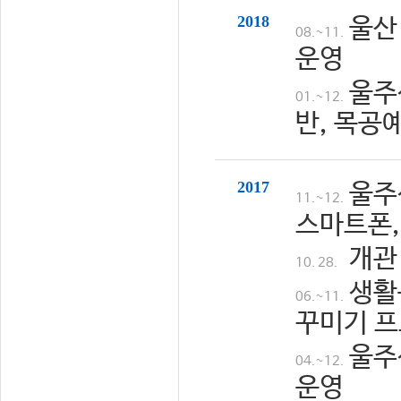
2018
울산
08.~11.
운영
울주
01.~12.
반, 목공
2017
울주
11.~12.
스마트폰,
개관
10. 28.
생활
06.~11.
꾸미기 프
울주
04.~12.
운영