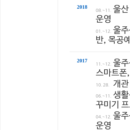
2018
울산
08.~11.
운영
울주
01.~12.
반, 목공
2017
울주
11.~12.
스마트폰,
개관
10. 28.
생활
06.~11.
꾸미기 프
울주
04.~12.
운영