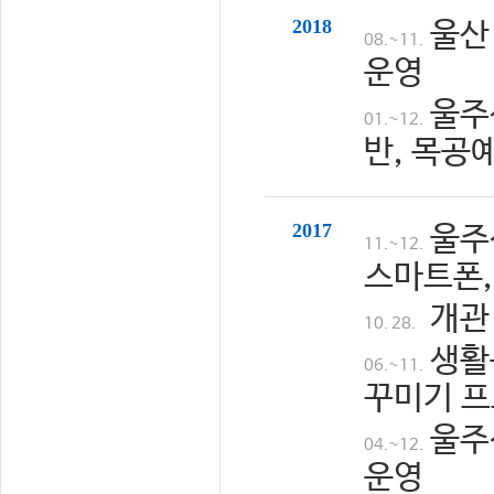
2018
울산
08.~11.
운영
울주
01.~12.
반, 목공
2017
울주
11.~12.
스마트폰,
개관
10. 28.
생활
06.~11.
꾸미기 프
울주
04.~12.
운영