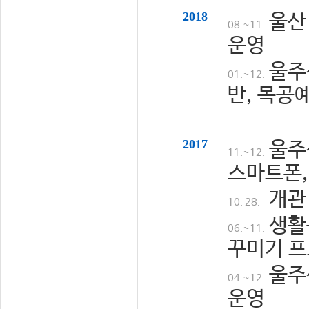
2018
울산
08.~11.
운영
울주
01.~12.
반, 목공
2017
울주
11.~12.
스마트폰,
개관
10. 28.
생활
06.~11.
꾸미기 프
울주
04.~12.
운영