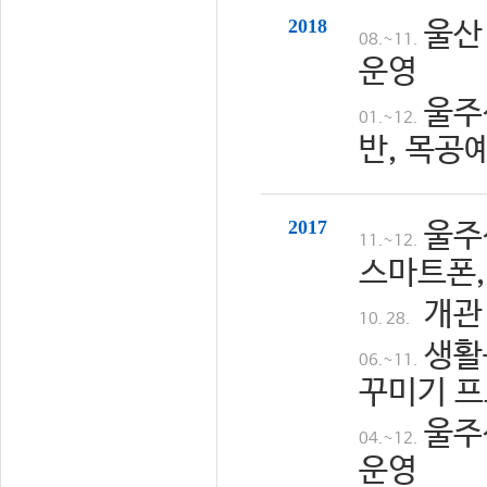
2018
울산
08.~11.
운영
울주
01.~12.
반, 목공
2017
울주
11.~12.
스마트폰,
개관
10. 28.
생활
06.~11.
꾸미기 프
울주
04.~12.
운영