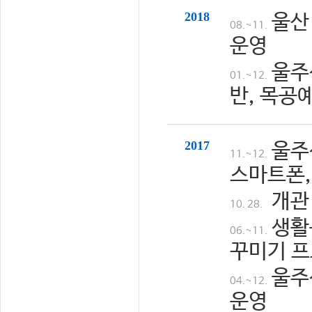
2018
울산
08.~11.
운영
울주
01.~12.
반, 목공
2017
울주
11.~12.
스마트폰,
개관
10. 28.
생활
06.~11.
꾸미기 프
울주
04.~12.
운영