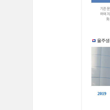
기존 문
하여 지
화
울주생
2019