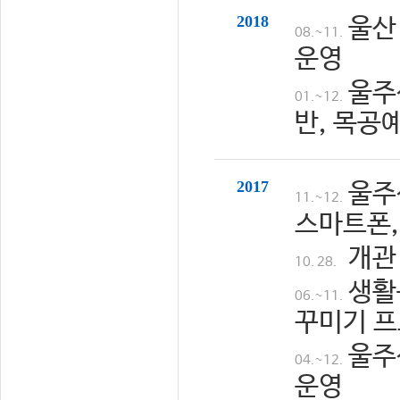
2018
울산
08.~11.
운영
울주
01.~12.
반, 목공
2017
울주
11.~12.
스마트폰,
개관
10. 28.
생활
06.~11.
꾸미기 프
울주
04.~12.
운영