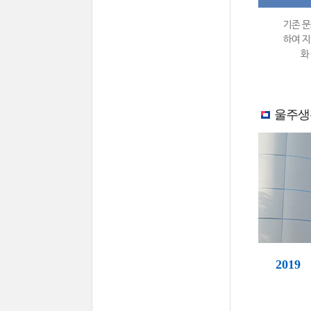
기존 문
하여 지
화
울주생
2019