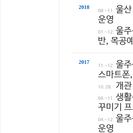
2018
울산
08.~11.
운영
울주
01.~12.
반, 목공
2017
울주
11.~12.
스마트폰,
개관
10. 28.
생활
06.~11.
꾸미기 프
울주
04.~12.
운영