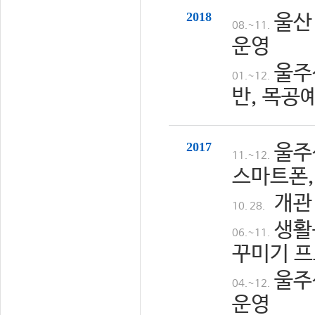
2018
울산
08.~11.
운영
울주
01.~12.
반, 목공
2017
울주
11.~12.
스마트폰,
개관
10. 28.
생활
06.~11.
꾸미기 프
울주
04.~12.
운영