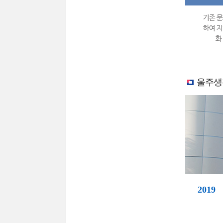
기존 문
하여 지
화
울주생
2019