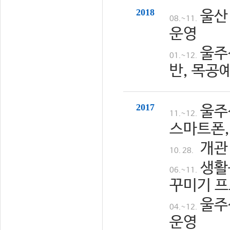
2018
울산
08.~11.
운영
울주
01.~12.
반, 목공
2017
울주
11.~12.
스마트폰,
개관
10. 28.
생활
06.~11.
꾸미기 프
울주
04.~12.
운영