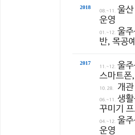
2018
울산
08.~11.
운영
울주
01.~12.
반, 목공
2017
울주
11.~12.
스마트폰,
개관
10. 28.
생활
06.~11.
꾸미기 프
울주
04.~12.
운영