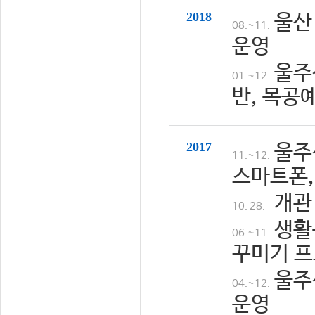
2018
울산
08.~11.
운영
울주
01.~12.
반, 목공
2017
울주
11.~12.
스마트폰,
개관
10. 28.
생활
06.~11.
꾸미기 프
울주
04.~12.
운영