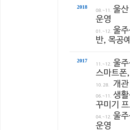
2018
울산
08.~11.
운영
울주
01.~12.
반, 목공
2017
울주
11.~12.
스마트폰,
개관
10. 28.
생활
06.~11.
꾸미기 프
울주
04.~12.
운영