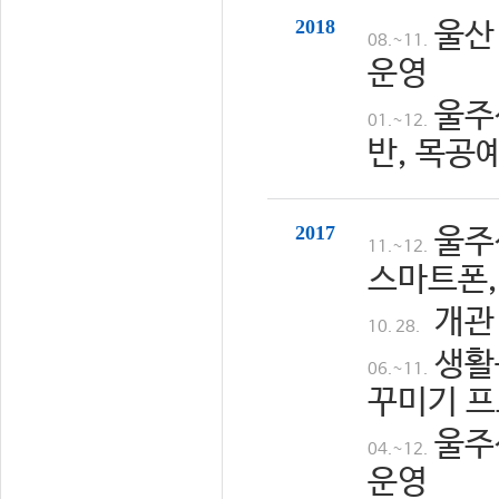
2018
울산
08.~11.
운영
울주
01.~12.
반, 목공
2017
울주
11.~12.
스마트폰,
개관
10. 28.
생활
06.~11.
꾸미기 프
울주
04.~12.
운영