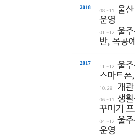
2018
울산
08.~11.
운영
울주
01.~12.
반, 목공
2017
울주
11.~12.
스마트폰,
개관
10. 28.
생활
06.~11.
꾸미기 프
울주
04.~12.
운영