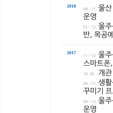
2018
울산
08.~11.
운영
울주
01.~12.
반, 목공
2017
울주
11.~12.
스마트폰,
개관
10. 28.
생활
06.~11.
꾸미기 프
울주
04.~12.
운영