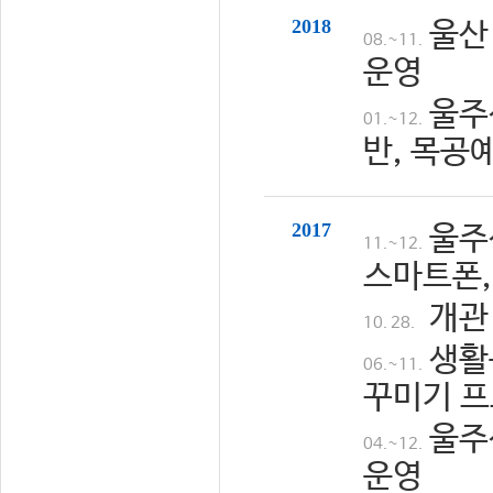
2018
울산
08.~11.
운영
울주
01.~12.
반, 목공
2017
울주
11.~12.
스마트폰,
개관
10. 28.
생활
06.~11.
꾸미기 프
울주
04.~12.
운영