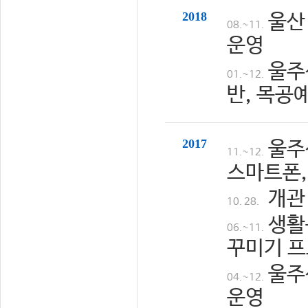
2018
울산
08.~11.
운영
울주
01.~12.
반, 목공
2017
울주
11.~12.
스마트폰,
개관
10. 28.
생활
06.~11.
꾸미기 프
울주
04.~12.
운영