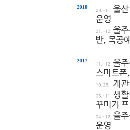
2018
울산
08.~11.
운영
울주
01.~12.
반, 목공
2017
울주
11.~12.
스마트폰,
개관
10. 28.
생활
06.~11.
꾸미기 프
울주
04.~12.
운영