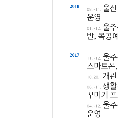
2018
울산
08.~11.
운영
울주
01.~12.
반, 목공
2017
울주
11.~12.
스마트폰,
개관
10. 28.
생활
06.~11.
꾸미기 프
울주
04.~12.
운영