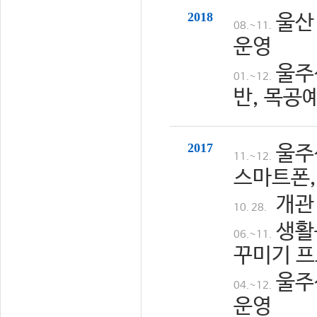
2018
울산
08.~11.
운영
울주
01.~12.
반, 목공
2017
울주
11.~12.
스마트폰,
개관
10. 28.
생활
06.~11.
꾸미기 프
울주
04.~12.
운영