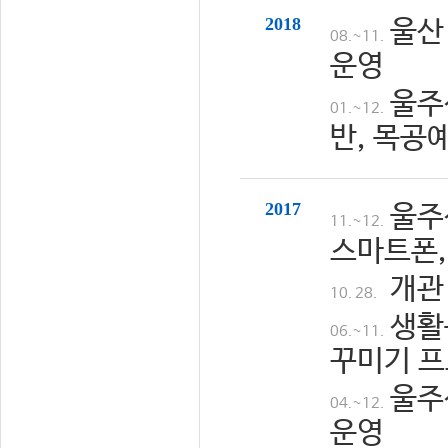
2018
울산
08.~11.
운영
울주
01.~12.
반, 목공
2017
울주
11.~12.
스마트폰,
개관
10. 28.
생활
06.~11.
꾸미기 프
울주
04.~12.
운영