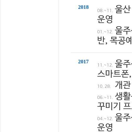
2018
울산
08.~11.
운영
울주
01.~12.
반, 목공
2017
울주
11.~12.
스마트폰,
개관
10. 28.
생활
06.~11.
꾸미기 프
울주
04.~12.
운영