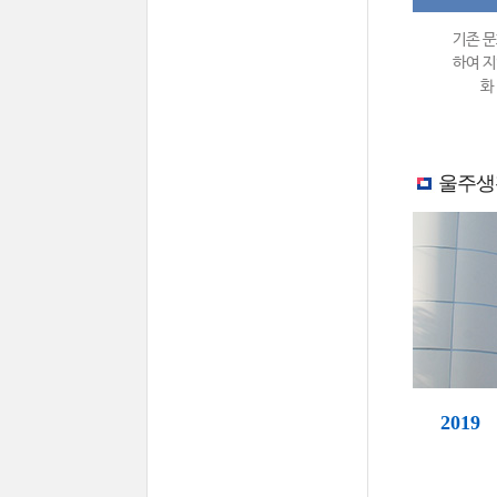
기존 문
하여 지
화
울주생
2019