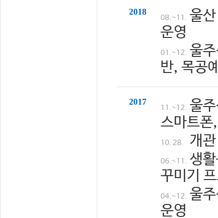
2018
울산
08.~11.
운영
울주
01.~12.
반, 목공
2017
울주
11.~12.
스마트폰,
개관
10. 28.
생활
06.~11.
꾸미기 프
울주
04.~12.
운영