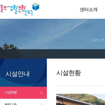
센터소개
누구나, 언
시설현황
시설안내
시설현황
본관 1층