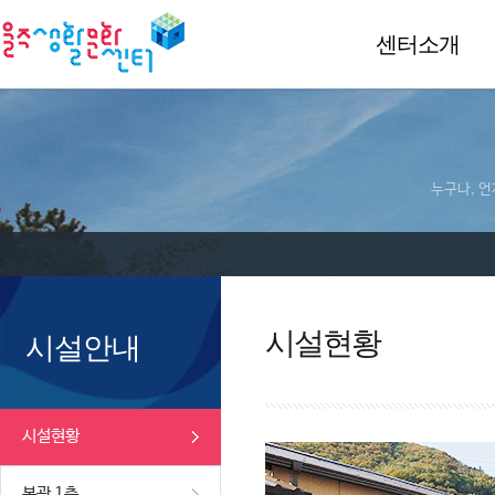
센터소개
누구나, 언
시설현황
시설안내
시설현황
본관 1층