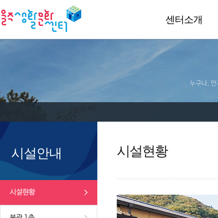
센터소개
누구나, 언
시설현황
시설안내
시설현황
본관 1층