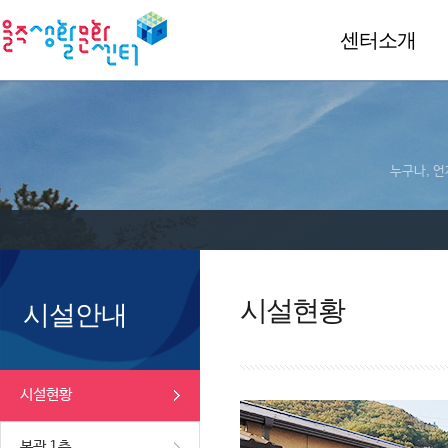
센터소개
누구나, 언
시설현황
시설안내
시설현황
본관 1층