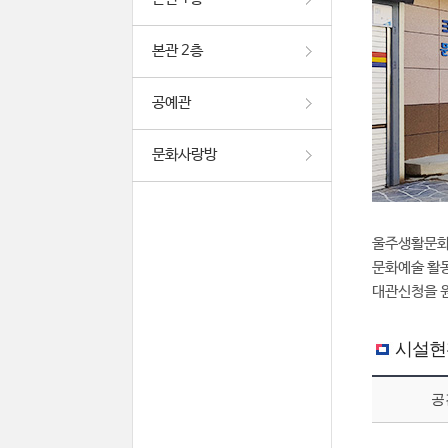
본관 2층
공예관
문화사랑방
울주생활문화
문화예술 활동
대관신청을 원
시설현
공