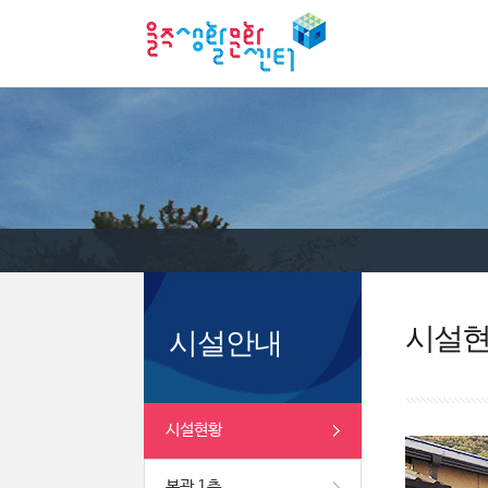
시설
시설안내
시설현황
본관 1층