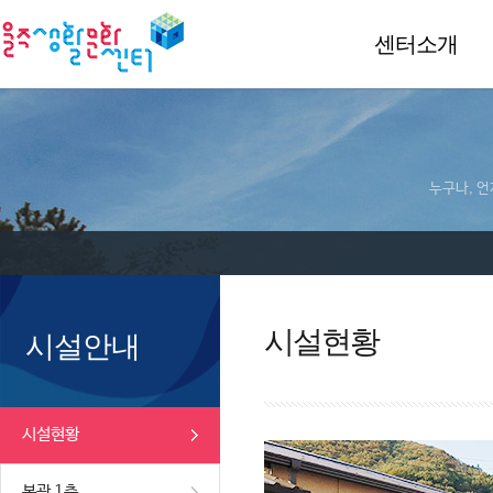
센터소개
누구나, 언
시설현황
시설안내
시설현황
본관 1층