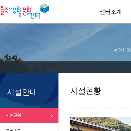
센터소개
누구나, 언
시설현황
시설안내
시설현황
본관 1층