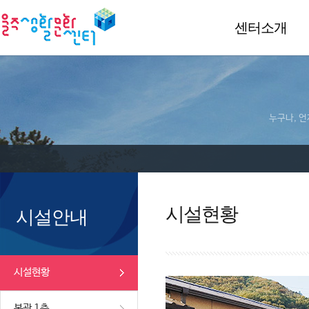
센터소개
누구나, 언
시설현황
시설안내
시설현황
본관 1층