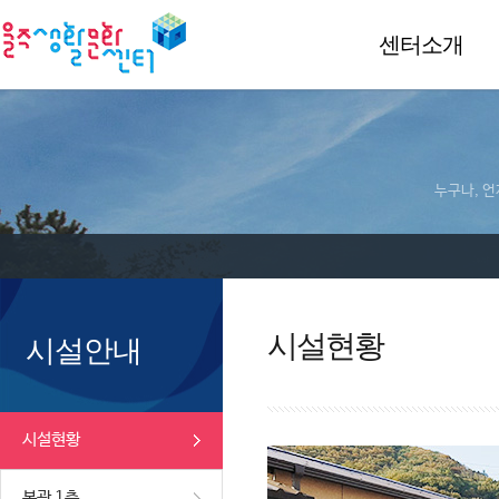
센터소개
누구나, 언
시설현황
시설안내
시설현황
본관 1층