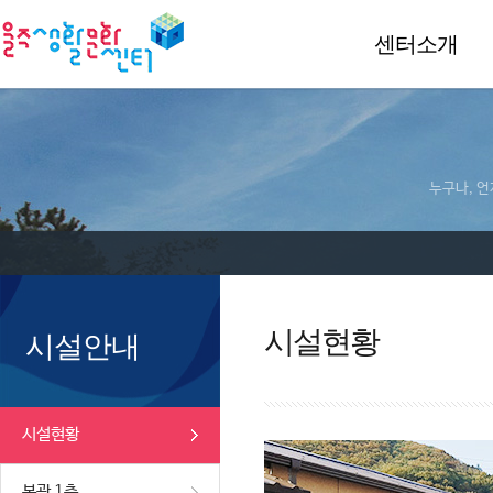
센터소개
누구나, 언
시설현황
시설안내
시설현황
본관 1층