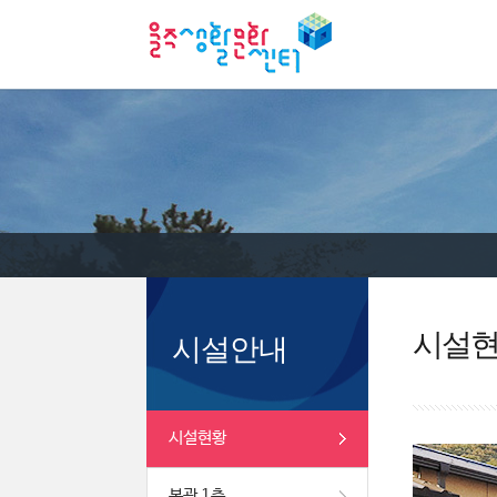
시설
시설안내
시설현황
본관 1층