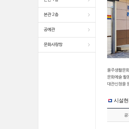
본관 2층
공예관
문화사랑방
울주생활문화
문화예술 활동
대관신청을 원
시설현
공