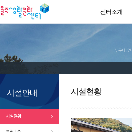
센터소개
누구나, 언
시설현황
시설안내
시설현황
본관 1층