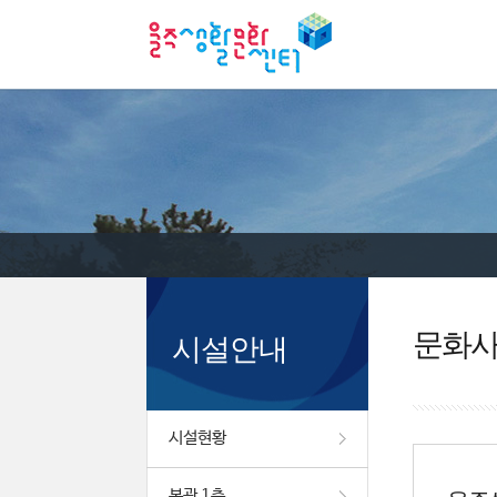
문화
시설안내
시설현황
본관 1층