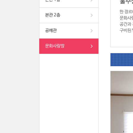
울주
한 장르
본관 2층
문화사
공간과 
공예관
구비된 
문화사랑방