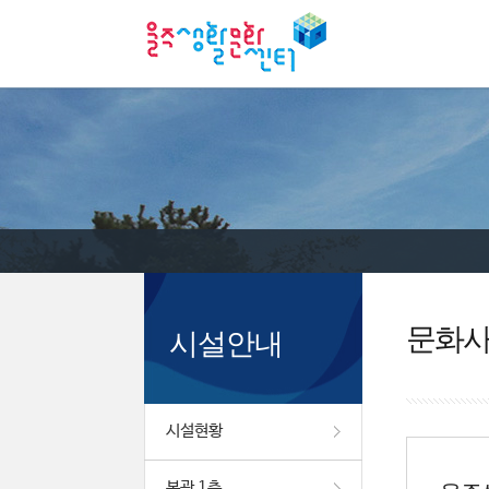
문화
시설안내
시설현황
본관 1층