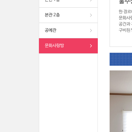
울주
한 장르
본관 2층
문화사
공간과 
공예관
구비된 
문화사랑방