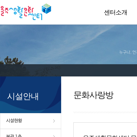
센터소개
누구나, 언
문화사랑방
시설안내
시설현황
본관 1층