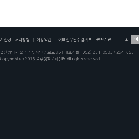
이
개인정보처리방침
|
이용약관
|
이메일무단수집거부
울산광역시 울주군 두서면 인보로 95 | 대표전화 : 052) 254-0533 / 254-0651 | 
Copyright(c) 2016 울주생활문화센터 All rights reserved.