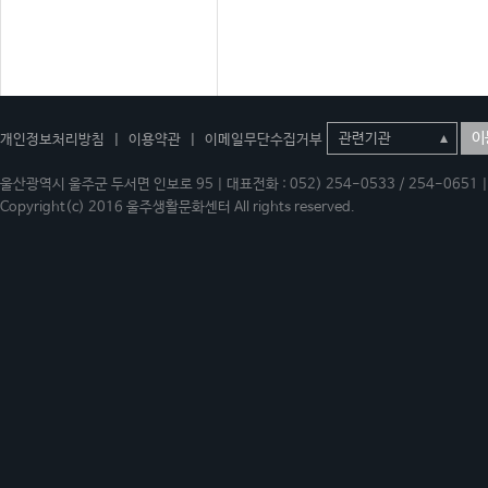
이
개인정보처리방침
|
이용약관
|
이메일무단수집거부
울산광역시 울주군 두서면 인보로 95 | 대표전화 : 052) 254-0533 / 254-0651 | 
Copyright(c) 2016 울주생활문화센터 All rights reserved.