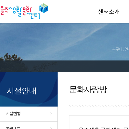
센터소개
누구나, 언
문화사랑방
시설안내
시설현황
본관 1층