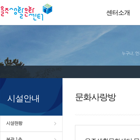
센터소개
누구나, 언
문화사랑방
시설안내
시설현황
본관 1층