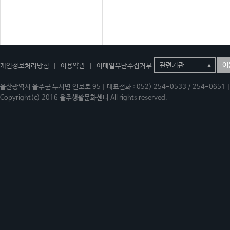
이
개인정보처리방침
|
이용약관
|
이메일무단수집거부
울산광역시 울주군 두서면 인보로 95 | 대표전화 : 052) 254-0533 / 254-0651 | 
Copyright(c) 2016 울주생활문화센터 All rights reserved.