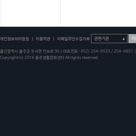
이
개인정보처리방침
|
이용약관
|
이메일무단수집거부
울산광역시 울주군 두서면 인보로 95 | 대표전화 : 052) 254-0533 / 254-0651 | 
Copyright(c) 2016 울주생활문화센터 All rights reserved.