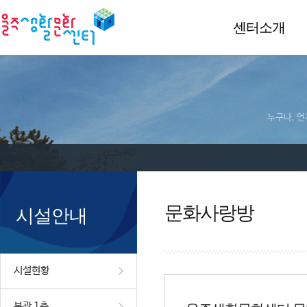
센터소개
누구나, 언
문화사랑방
시설안내
시설현황
본관 1층