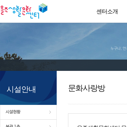
센터소개
누구나, 언
문화사랑방
시설안내
시설현황
본관 1층