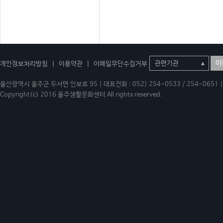
이
개인정보처리방침
|
이용약관
|
이메일무단수집거부
울산광역시 울주군 두서면 인보로 95 | 대표전화 : 052) 254-0533 / 254-0651 | 
Copyright(c) 2016 울주생활문화센터 All rights reserved.