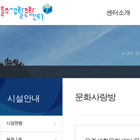
센터소개
누구나, 언
문화사랑방
시설안내
시설현황
본관 1층