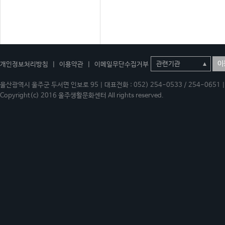
이
개인정보처리방침
|
이용약관
|
이메일무단수집거부
울산광역시 울주군 두서면 인보로 95 | 대표전화 : 052) 254-0533 / 254-0651 | 
Copyright(c) 2016 울주생활문화센터 All rights reserved.